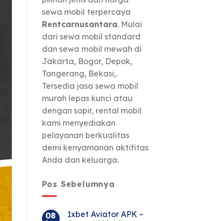
sewa mobil terpercaya
Rentcarnusantara
. Mulai
dari sewa mobil standard
dan sewa mobil mewah di
Jakarta, Bogor, Depok,
Tangerang, Bekasi,.
Tersedia jasa sewa mobil
murah lepas kunci atau
dengan sopir, rental mobil
kami menyediakan
pelayanan berkualitas
demi kenyamanan aktifitas
Anda dan keluarga.
Pos Sebelumnya
1xbet Aviator APK –
08