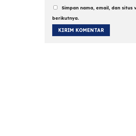
Simpan nama, email, dan situs
berikutnya.