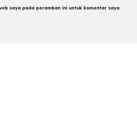
 web saya pada peramban ini untuk komentar saya