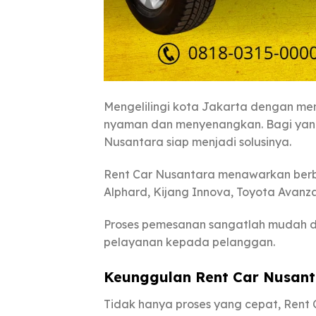
Mengelilingi kota Jakarta dengan m
nyaman dan menyenangkan. Bagi yang t
Nusantara siap menjadi solusinya.
Rent Car Nusantara menawarkan berbag
Alphard, Kijang Innova, Toyota Avanza
Proses pemesanan sangatlah mudah 
pelayanan kepada pelanggan.
Keunggulan Rent Car Nusan
Tidak hanya proses yang cepat, Rent 