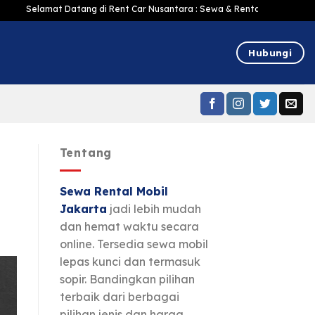
at Datang di Rent Car Nusantara : Sewa & Rental mobil Jakarta Murah Harga
Hubungi
Tentang
Sewa Rental Mobil
Jakarta
jadi lebih mudah
dan hemat waktu secara
online. Tersedia sewa mobil
lepas kunci dan termasuk
sopir. Bandingkan pilihan
terbaik dari berbagai
pilihan jenis dan harga