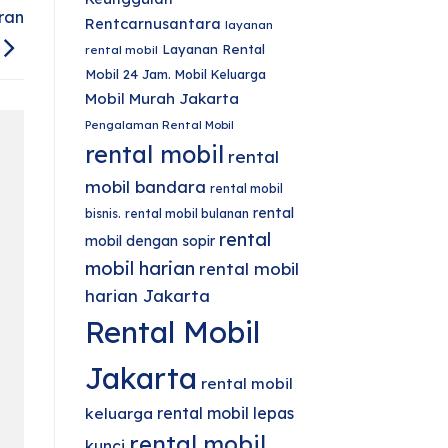
ran
Rentcarnusantara
layanan
Layanan Rental
rental mobil
Mobil 24 Jam.
Mobil Keluarga
Mobil Murah Jakarta
Pengalaman Rental Mobil
rental mobil
rental
mobil bandara
rental mobil
rental
bisnis.
rental mobil bulanan
rental
mobil dengan sopir
mobil harian
rental mobil
harian Jakarta
Rental Mobil
Jakarta
rental mobil
rental mobil lepas
keluarga
rental mobil
kunci