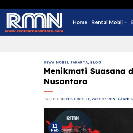
Skip
to
content
Home
Rental Mobil
SEWA MOBIL JAKARTA
,
BLOG
Menikmati Suasana d
Nusantara
POSTED ON
FEBRUARI 11, 2024
BY
RENTCARNUS
11
Feb