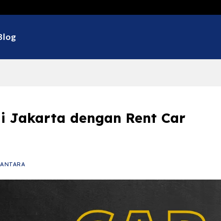
Selam
Blog
i Jakarta dengan Rent Car
ANTARA