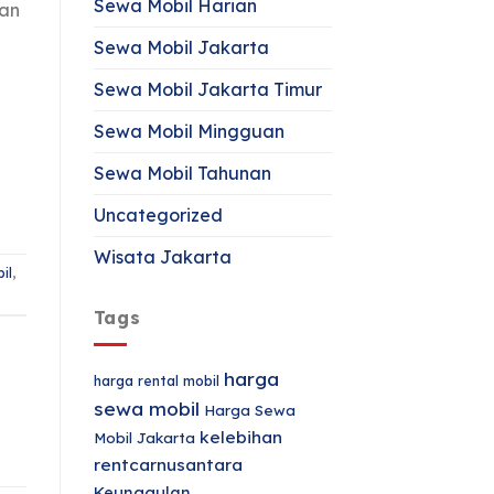
Sewa Mobil Harian
an
Sewa Mobil Jakarta
Sewa Mobil Jakarta Timur
Sewa Mobil Mingguan
Sewa Mobil Tahunan
Uncategorized
Wisata Jakarta
il
,
Tags
harga
harga rental mobil
sewa mobil
Harga Sewa
kelebihan
Mobil Jakarta
rentcarnusantara
Keunggulan