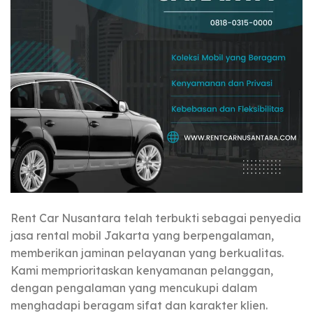
Rent Car Nusantara telah terbukti sebagai penyedia
jasa rental mobil Jakarta yang berpengalaman,
memberikan jaminan pelayanan yang berkualitas.
Kami memprioritaskan kenyamanan pelanggan,
dengan pengalaman yang mencukupi dalam
menghadapi beragam sifat dan karakter klien.