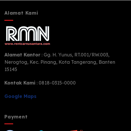
Alamat Kami
Alamat Kantor
: Gg. H. Yunus, RT.001/RW.003,
Nerogtog, Kec. Pinang, Kota Tangerang, Banten
15145
Kontak Kami
: 0818-0315-0000
Google Maps
Payment