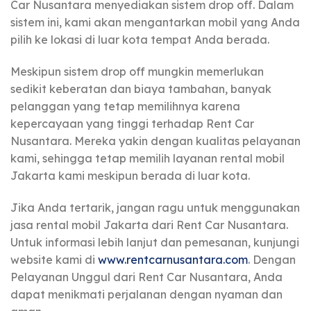
Car Nusantara menyediakan sistem drop off. Dalam
sistem ini, kami akan mengantarkan mobil yang Anda
pilih ke lokasi di luar kota tempat Anda berada.
Meskipun sistem drop off mungkin memerlukan
sedikit keberatan dan biaya tambahan, banyak
pelanggan yang tetap memilihnya karena
kepercayaan yang tinggi terhadap Rent Car
Nusantara. Mereka yakin dengan kualitas pelayanan
kami, sehingga tetap memilih layanan rental mobil
Jakarta kami meskipun berada di luar kota.
Jika Anda tertarik, jangan ragu untuk menggunakan
jasa rental mobil Jakarta dari Rent Car Nusantara.
Untuk informasi lebih lanjut dan pemesanan, kunjungi
website kami di
www.rentcarnusantara.com
. Dengan
Pelayanan Unggul dari Rent Car Nusantara, Anda
dapat menikmati perjalanan dengan nyaman dan