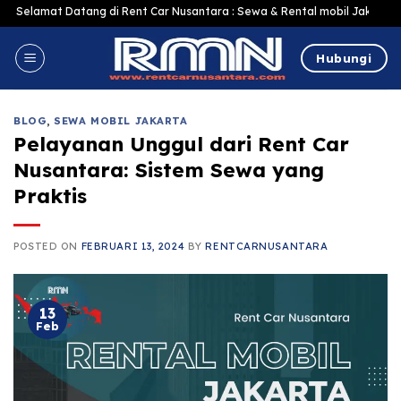
Skip
lamat Datang di Rent Car Nusantara : Sewa & Rental mobil Jakarta Murah Ha
to
content
Hubungi
BLOG
,
SEWA MOBIL JAKARTA
Pelayanan Unggul dari Rent Car
Nusantara: Sistem Sewa yang
Praktis
POSTED ON
FEBRUARI 13, 2024
BY
RENTCARNUSANTARA
13
Feb