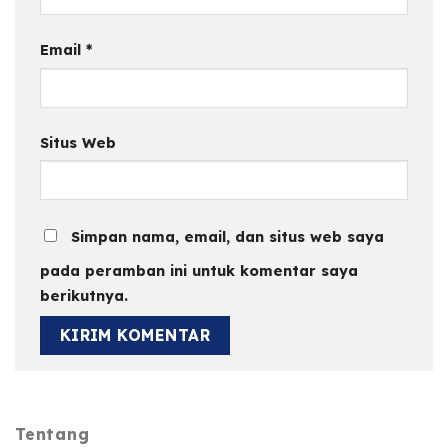
Email
*
Situs Web
Simpan nama, email, dan situs web saya
pada peramban ini untuk komentar saya
berikutnya.
Tentang