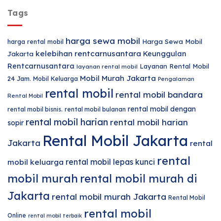
Tags
harga sewa mobil
harga rental mobil
Harga Sewa Mobil
kelebihan rentcarnusantara
Keunggulan
Jakarta
Rentcarnusantara
Layanan Rental Mobil
layanan rental mobil
Mobil Murah Jakarta
24 Jam.
Mobil Keluarga
Pengalaman
rental mobil
rental mobil bandara
Rental Mobil
rental mobil dengan
rental mobil bisnis.
rental mobil bulanan
rental mobil harian
rental mobil harian
sopir
Rental Mobil Jakarta
Jakarta
rental
rental
rental mobil lepas kunci
mobil keluarga
mobil murah
rental mobil murah di
Jakarta
rental mobil murah Jakarta
Rental Mobil
rental mobil
Online
rental mobil terbaik