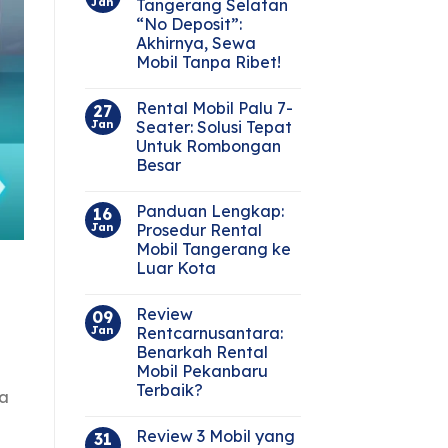
Jan
Tangerang Selatan
“No Deposit”:
Akhirnya, Sewa
Mobil Tanpa Ribet!
Rental Mobil Palu 7-
27
Jan
Seater: Solusi Tepat
Untuk Rombongan
Besar
Panduan Lengkap:
16
Jan
Prosedur Rental
Mobil Tangerang ke
Luar Kota
Review
09
Jan
Rentcarnusantara:
Benarkah Rental
Mobil Pekanbaru
Terbaik?
ra
Review 3 Mobil yang
31