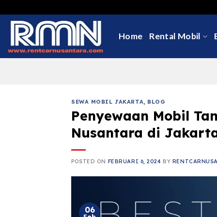
Skip
to
content
Home
Rental Mobil
SEWA MOBIL JAKARTA
,
BLOG
Penyewaan Mobil Tan
Nusantara di Jakart
POSTED ON
FEBRUARI 6, 2024
BY
RENTCARNUS
06
Feb