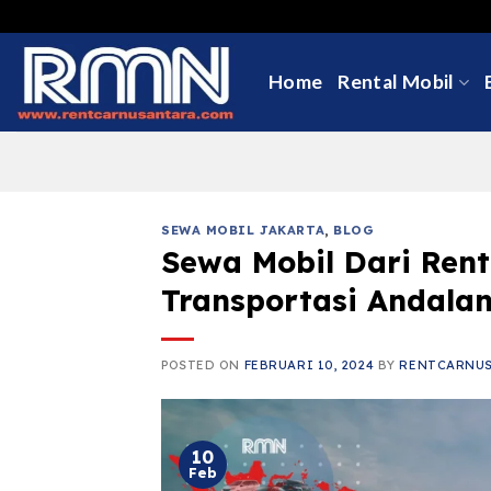
Skip
to
content
Home
Rental Mobil
SEWA MOBIL JAKARTA
,
BLOG
Sewa Mobil Dari Rent
Transportasi Andalan
POSTED ON
FEBRUARI 10, 2024
BY
RENTCARNU
10
Feb