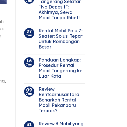
Jan
Tangerang Selatan
“No Deposit”:
Akhirnya, Sewa
a
Mobil Tanpa Ribet!
ah
uk
Rental Mobil Palu 7-
27
n
Jan
Seater: Solusi Tepat
Untuk Rombongan
Besar
Panduan Lengkap:
16
Jan
Prosedur Rental
Mobil Tangerang ke
Luar Kota
ng,
Review
09
Jan
Rentcarnusantara:
Benarkah Rental
Mobil Pekanbaru
Terbaik?
Review 3 Mobil yang
31