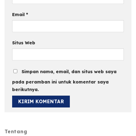
Email
*
Situs Web
Simpan nama, email, dan situs web saya
pada peramban ini untuk komentar saya
berikutnya.
Tentang