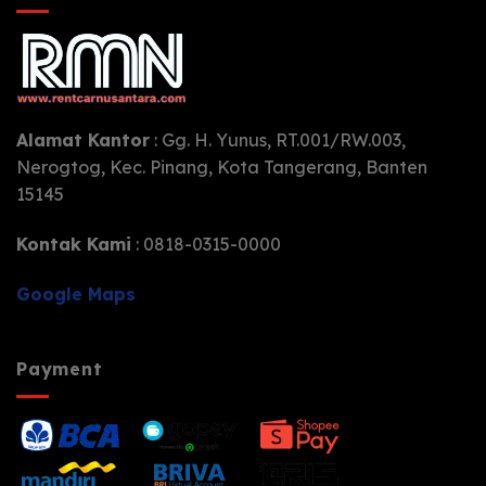
Alamat Kantor
: Gg. H. Yunus, RT.001/RW.003,
Nerogtog, Kec. Pinang, Kota Tangerang, Banten
15145
Kontak Kami
: 0818-0315-0000
Google Maps
Payment