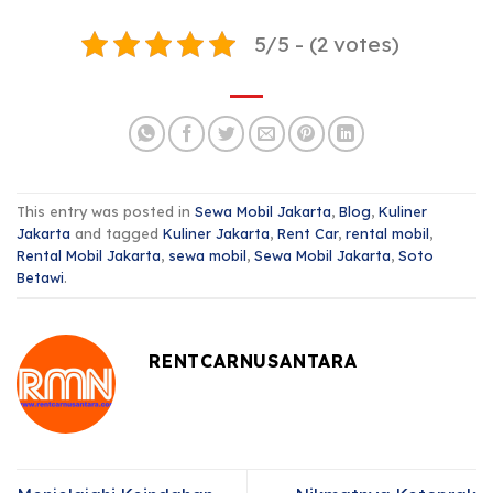
5/5 - (2 votes)
This entry was posted in
Sewa Mobil Jakarta
,
Blog
,
Kuliner
Jakarta
and tagged
Kuliner Jakarta
,
Rent Car
,
rental mobil
,
Rental Mobil Jakarta
,
sewa mobil
,
Sewa Mobil Jakarta
,
Soto
Betawi
.
RENTCARNUSANTARA