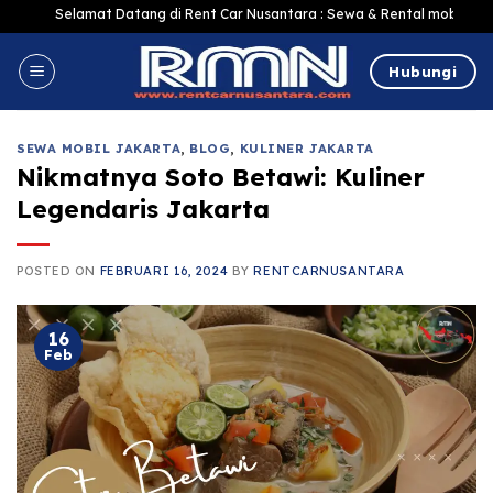
Skip
Selamat Datang di Rent Car Nusantara : Sewa & Rental mobil Jakarta Mur
to
content
Hubungi
SEWA MOBIL JAKARTA
,
BLOG
,
KULINER JAKARTA
Nikmatnya Soto Betawi: Kuliner
Legendaris Jakarta
POSTED ON
FEBRUARI 16, 2024
BY
RENTCARNUSANTARA
16
Feb