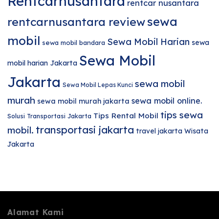
Rentcarnusantara
rentcar nusantara
sewa
rentcarnusantara review
mobil
Sewa Mobil Harian
sewa
sewa mobil bandara
Sewa Mobil
mobil harian Jakarta
Jakarta
sewa mobil
Sewa Mobil Lepas Kunci
murah
sewa mobil online.
sewa mobil murah jakarta
tips sewa
Tips Rental Mobil
Solusi Transportasi Jakarta
transportasi jakarta
mobil.
travel jakarta
Wisata
Jakarta
Alamat Kami