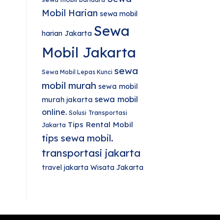
Mobil Harian
sewa mobil
Sewa
harian Jakarta
Mobil Jakarta
sewa
Sewa Mobil Lepas Kunci
mobil murah
sewa mobil
sewa mobil
murah jakarta
online.
Solusi Transportasi
Tips Rental Mobil
Jakarta
tips sewa mobil.
transportasi jakarta
travel jakarta
Wisata Jakarta