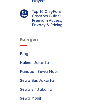
Players
Top 10 OnlyFans
07
Agu
Creators Guide:
Premium Access,
Privacy & Pricing
Kategori
Blog
Kuliner Jakarta
Panduan Sewa Mobil
Sewa Bus Jakarta
Sewa Elf Jakarta
Sewa Mobil