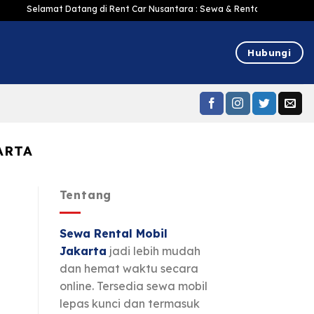
amat Datang di Rent Car Nusantara : Sewa & Rental mobil Jakarta Murah Har
Hubungi
ARTA
UNCATEGORIZE
1xbet Aviator APK – App a
Tentang
U.S. Play
Agustus 8, 20
Sewa Rental Mobil
What Is the 1xbet Aviator APK? How to 
Jakarta
jadi lebih mudah
Safely Registration...[Baca
dan hemat waktu secara
online. Tersedia sewa mobil
Continue read
lepas kunci dan termasuk