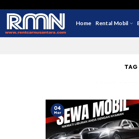
Skip
to
content
Home
Rental Mobil
TAG
Online Casin
04
Was ist ein Online Casi
Mar
achten? Regis