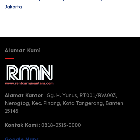
Jakarta
Alamat Kami
Alamat Kantor
: Gg. H. Yunus, RT.001/RW.003,
Nerogtog, Kec. Pinang, Kota Tangerang, Banten
15145
Kontak Kami
: 0818-0315-0000
Google Maps