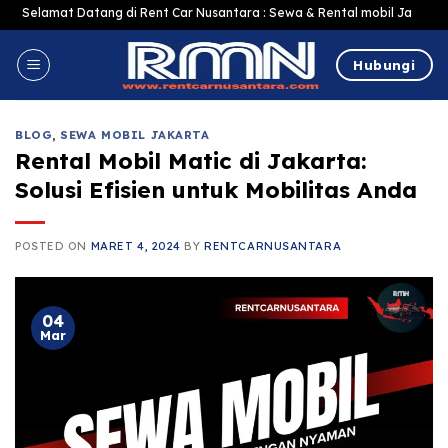
Skip
amat Datang di Rent Car Nusantara : Sewa & Rental mobil Jakarta Murah Har
to
content
Hubungi
BLOG
,
SEWA MOBIL JAKARTA
Rental Mobil Matic di Jakarta:
Solusi Efisien untuk Mobilitas Anda
POSTED ON
MARET 4, 2024
BY
RENTCARNUSANTARA
04
Mar