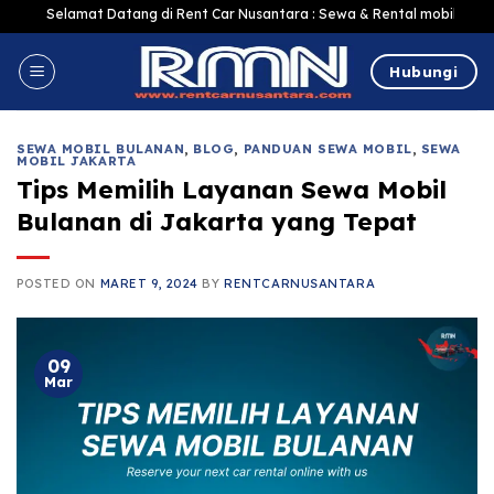
Skip
Selamat Datang di Rent Car Nusantara : Sewa & Rental mobil Jakarta Murah
to
content
Hubungi
SEWA MOBIL BULANAN
,
BLOG
,
PANDUAN SEWA MOBIL
,
SEWA
MOBIL JAKARTA
Tips Memilih Layanan Sewa Mobil
Bulanan di Jakarta yang Tepat
POSTED ON
MARET 9, 2024
BY
RENTCARNUSANTARA
09
Mar