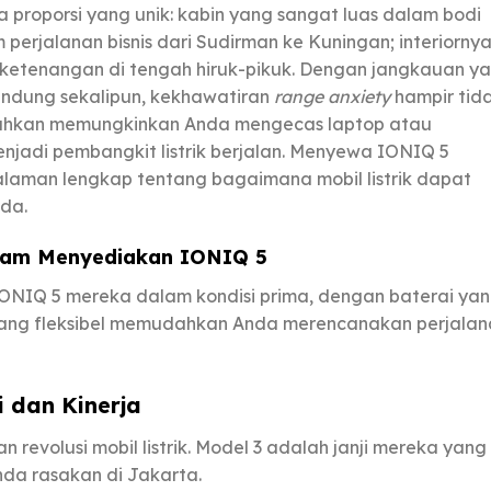
ya proporsi yang unik: kabin yang sangat luas dalam bodi
rjalanan bisnis dari Sudirman ke Kuningan; interiorny
ketenangan di tengah hiruk-pikuk. Dengan jangkauan y
andung sekalipun, kekhawatiran
range anxiety
hampir tid
ahkan memungkinkan Anda mengecas laptop atau
njadi pembangkit listrik berjalan. Menyewa IONIQ 5
aman lengkap tentang bagaimana mobil listrik dapat
nda.
am Menyediakan IONIQ 5
ONIQ 5 mereka dalam kondisi prima, dengan baterai ya
ang fleksibel memudahkan Anda merencanakan perjalan
i dan Kinerja
 revolusi mobil listrik. Model 3 adalah janji mereka yang
nda rasakan di Jakarta.