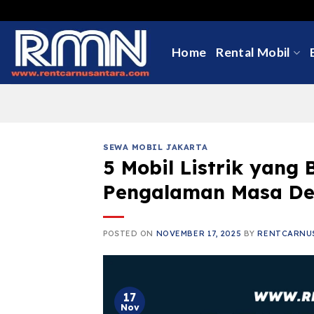
Skip
to
content
Home
Rental Mobil
SEWA MOBIL JAKARTA
5 Mobil Listrik yang
Pengalaman Masa De
POSTED ON
NOVEMBER 17, 2025
BY
RENTCARNU
17
Nov