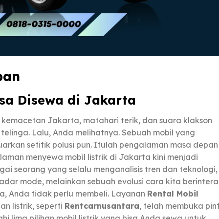
pan
isa Disewa di Jakarta
t kemacetan Jakarta, matahari terik, dan suara klakson
elinga. Lalu, Anda melihatnya. Sebuah mobil yang
uarkan setitik polusi pun. Itulah pengalaman masa depan
laman menyewa mobil listrik di Jakarta kini menjadi
i seorang yang selalu menganalisis tren dan teknologi,
adar mode, melainkan sebuah evolusi cara kita berintera
, Anda tidak perlu membeli. Layanan
Rental Mobil
 listrik, seperti
Rentcarnusantara
, telah membuka pin
hi lima pilihan mobil listrik yang bisa Anda sewa untuk