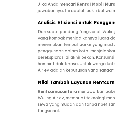
Jika Anda mencari
Rental Mobil Mur
jawabannya. Ini adalah bukti bahwa mo
Analisis Efisiensi untuk Penggun
Dari sudut pandang fungsional, Wuli
yang kompak menjadikannya juara da
menemukan tempat parkir yang mustah
penggunaan dalam kota, menjalankan 
bereksplorasi di akhir pekan. Konsum
hampir tidak terasa. Untuk warga k
Air ev adalah keputusan yang sangat l
Nilai Tambah Layanan
Rentcarn
Rentcarnusantara
menawarkan pak
Wuling Air ev, membuat teknologi mobil
sewa yang mudah dan tanpa ribet san
fungsional.