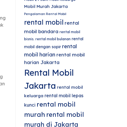
Mobil Murah Jakarta
a
Pengalaman Rental Mobil
ang
rental mobil
rental
ak
mobil bandara
rental mobil
rental
bisnis.
rental mobil bulanan
rental
mobil dengan sopir
mobil harian
rental mobil
harian Jakarta
Rental Mobil
ng
Jakarta
an
rental mobil
rental mobil lepas
keluarga
rental mobil
kunci
murah
rental mobil
murah di Jakarta