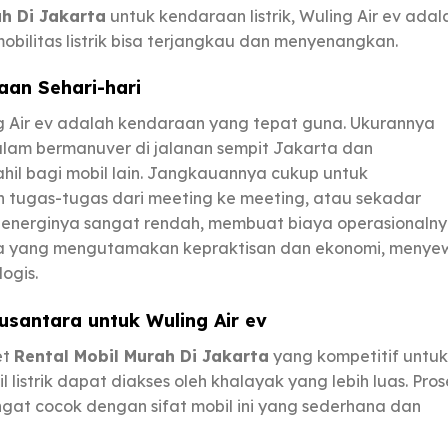
ah Di Jakarta
untuk kendaraan listrik, Wuling Air ev adal
bilitas listrik bisa terjangkau dan menyenangkan.
aan Sehari-hari
ng Air ev adalah kendaraan yang tepat guna. Ukurannya
lam bermanuver di jalanan sempit Jakarta dan
il bagi mobil lain. Jangkauannya cukup untuk
tugas-tugas dari meeting ke meeting, atau sekadar
si energinya sangat rendah, membuat biaya operasionaln
ota yang mengutamakan kepraktisan dan ekonomi, menye
ogis.
usantara
untuk Wuling Air ev
et
Rental Mobil Murah Di Jakarta
yang kompetitif untuk
 listrik dapat diakses oleh khalayak yang lebih luas. Pros
gat cocok dengan sifat mobil ini yang sederhana dan