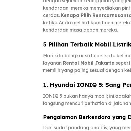
dengan sejumlah keunggulan yang je
kendaraan; mereka menyediakan pint
cerdas.
Kenapa Pilih Rentcarnusant
ketika Anda melihat komitmen mereka
kendaraan masa depan mereka.
5 Pilihan Terbaik Mobil Listr
Mari kita bongkar satu per satu kelim
layanan
Rental Mobil Jakarta
sepert
memilih yang paling sesuai dengan k
1. Hyundai IONIQ 5: Sang Pen
IONIQ 5 bukan hanya mobil; ini adala
langsung mencuri perhatian di jalanan
Pengalaman Berkendara yang 
Dari sudut pandang analitis, yang m