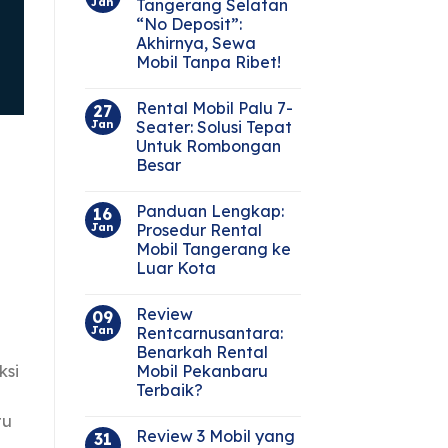
Jan
Tangerang Selatan
“No Deposit”:
Akhirnya, Sewa
Mobil Tanpa Ribet!
Rental Mobil Palu 7-
27
Jan
Seater: Solusi Tepat
Untuk Rombongan
Besar
Panduan Lengkap:
16
Jan
Prosedur Rental
Mobil Tangerang ke
Luar Kota
Review
09
Jan
Rentcarnusantara:
Benarkah Rental
ksi
Mobil Pekanbaru
Terbaik?
tu
Review 3 Mobil yang
31