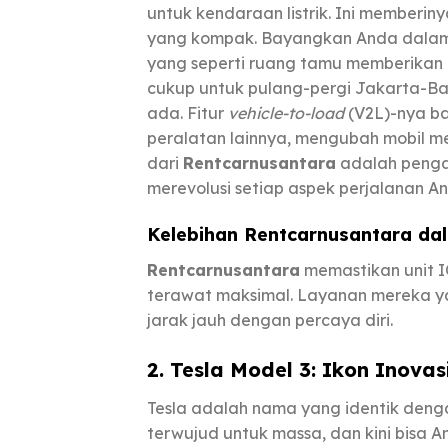
untuk kendaraan listrik. Ini memberin
yang kompak. Bayangkan Anda dalam pe
yang seperti ruang tamu memberikan 
cukup untuk pulang-pergi Jakarta-B
ada. Fitur
vehicle-to-load
(V2L)-nya b
peralatan lainnya, mengubah mobil me
dari
Rentcarnusantara
adalah pengal
merevolusi setiap aspek perjalanan A
Kelebihan Rentcarnusantara
dal
Rentcarnusantara
memastikan unit I
terawat maksimal. Layanan mereka y
jarak jauh dengan percaya diri.
2. Tesla Model 3: Ikon Inovas
Tesla adalah nama yang identik dengan
terwujud untuk massa, dan kini bisa A