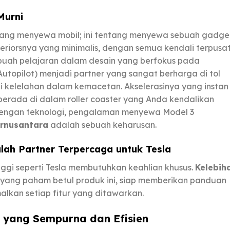
Murni
tang menyewa mobil; ini tentang menyewa sebuah gadge
eriorsnya yang minimalis, dengan semua kendali terpusat
sebuah pelajaran dalam desain yang berfokus pada
utopilot) menjadi partner yang sangat berharga di tol
i kelelahan dalam kemacetan. Akselerasinya yang instan
 berada di dalam roller coaster yang Anda kendalikan
k dengan teknologi, pengalaman menyewa Model 3
rnusantara
adalah sebuah keharusan.
lah Partner Terpercaga untuk Tesla
ggi seperti Tesla membutuhkan keahlian khusus.
Kelebih
 yang paham betul produk ini, siap memberikan panduan
lkan setiap fitur yang ditawarkan.
an yang Sempurna dan Efisien