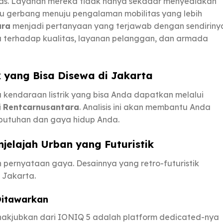
las. Layanan mereka tidak hanya sekadar menyediakan
u gerbang menuju pengalaman mobilitas yang lebih
ara
menjadi pertanyaan yang terjawab dengan sendiriny
 terhadap kualitas, layanan pelanggan, dan armada
ik yang Bisa Disewa di Jakarta
a kendaraan listrik yang bisa Anda dapatkan melalui
i
Rentcarnusantara
. Analisis ini akan membantu Anda
ebutuhan dan gaya hidup Anda.
jelajah Urban yang Futuristik
h pernyataan gaya. Desainnya yang retro-futuristik
 Jakarta.
Ditawarkan
enakjubkan dari IONIQ 5 adalah platform dedicated-nya