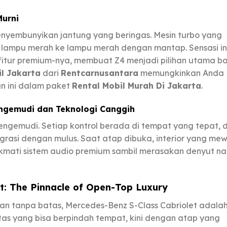
urni
enyembunyikan jantung yang beringas. Mesin turbo yang
 lampu merah ke lampu merah dengan mantap. Sensasi ini
itur premium-nya, membuat Z4 menjadi pilihan utama ba
il Jakarta
dari
Rentcarnusantara
memungkinkan Anda
n ini dalam paket
Rental Mobil Murah Di Jakarta
.
engemudi dan Teknologi Canggih
engemudi. Setiap kontrol berada di tempat yang tepat, 
egrasi dengan mulus. Saat atap dibuka, interior yang me
ikmati sistem audio premium sambil merasakan denyut na
t: The Pinnacle of Open-Top Luxury
n tanpa batas, Mercedes-Benz S-Class Cabriolet adala
tas yang bisa berpindah tempat, kini dengan atap yang