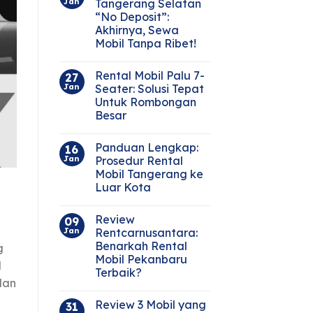
Jan
Tangerang Selatan
“No Deposit”:
Akhirnya, Sewa
Mobil Tanpa Ribet!
Rental Mobil Palu 7-
27
Jan
Seater: Solusi Tepat
Untuk Rombongan
Besar
Panduan Lengkap:
16
Jan
Prosedur Rental
Mobil Tangerang ke
Luar Kota
Review
09
Jan
Rentcarnusantara:
Benarkah Rental
g
Mobil Pekanbaru
l
Terbaik?
dan
Review 3 Mobil yang
31