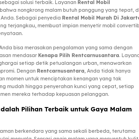
sebagai solusi terbaik. Layanan
Rental Mobil
 bahwa nongkrong malam butuh panggung yang tepat, 
n Anda. Sebagai penyedia
Rental Mobil Murah Di Jakart
 terjangkau, membuat impian menyetir mobil convertib
enyataan.
a Anda bisa merasakan pengalaman yang sama dengan
 alasan mendasar
Kenapa Pilih Rentcarnusantara
. Layan
ghargai setiap detik petualangan urban, menawarkan
ompromi. Dengan
Rentcarnusantara
, Anda tidak hanya
kan momen untuk menciptakan kenangan yang tak
ang mudah hingga penyerahan kunci yang cepat, setiap
itmen mereka terhadap kepuasan pelanggan.
adalah Pilihan Terbaik untuk Gaya Malam
laman berkendara yang sama sekali berbeda, terutama
lai menyala. Sensasi angin malam yang menyentuh kulit