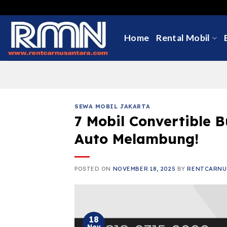
Skip
to
content
Home
Rental Mobil
SEWA MOBIL JAKARTA
7 Mobil Convertible
Auto Melambung!
POSTED ON
NOVEMBER 18, 2025
BY
RENTCARNU
18
Nov