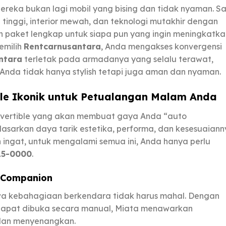
Mereka bukan lagi mobil yang bising dan tidak nyaman. S
inggi, interior mewah, dan teknologi mutakhir dengan
ah paket lengkap untuk siapa pun yang ingin meningkatka
emilih
Rentcarnusantara
, Anda mengakses konvergensi
ntara
terletak pada armadanya yang selalu terawat,
Anda tidak hanya stylish tetapi juga aman dan nyaman.
ible Ikonik untuk Petualangan Malam Anda
 convertible yang akan membuat gaya Anda “auto
dasarkan daya tarik estetika, performa, dan kesesuaian
ingat, untuk mengalami semua ini, Anda hanya perlu
15-0000
.
l Companion
a kebahagiaan berkendara tidak harus mahal. Dengan
dapat dibuka secara manual, Miata menawarkan
dan menyenangkan.