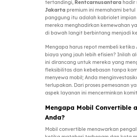
tertandingi,
Rentcarnusantara
hadir 
Jakarta
premium ini memahami betul
panggung itu adalah kabriolet impia
mereka menghadirkan kemewahan yang
di bawah langit berbintang menjadi k
Mengapa harus repot membeli ketik
biaya yang jauh lebih efisien? Inilah
ini dirancang untuk mereka yang men
fleksibilitas dan kebebasan tanpa k
menyewa mobil; Anda menginvestasi
terlupakan. Dari proses pemesanan y
aspek layanan ini mencerminkan kom
Mengapa Mobil Convertible 
Anda?
Mobil convertible menawarkan penga
ketika matahari terbenam dan kota mu