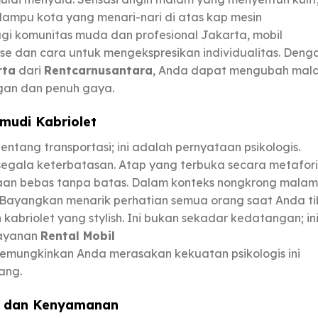
 lampu kota yang menari-nari di atas kap mesin
gi komunitas muda dan profesional Jakarta, mobil
tise dan cara untuk mengekspresikan individualitas. Deng
rta
dari
Rentcarnusantara
, Anda dapat mengubah mal
gan dan penuh gaya.
emudi Kabriolet
tang transportasi; ini adalah pernyataan psikologis.
 segala keterbatasan. Atap yang terbuka secara metafori
aan bebas tanpa batas. Dalam konteks nongkrong malam
. Bayangkan menarik perhatian semua orang saat Anda t
abriolet yang stylish. Ini bukan sekadar kedatangan; in
Layanan
Rental Mobil
mungkinkan Anda merasakan kekuatan psikologis ini
ang.
, dan Kenyamanan