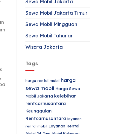
Sewa Mobil Jakarta
Sewa Mobil Jakarta Timur
an
Sewa Mobil Mingguan
am
Sewa Mobil Tahunan
Wisata Jakarta
Tags
s
,
harga
harga rental mobil
iba
sewa mobil
Harga Sewa
i
kelebihan
Mobil Jakarta
rentcarnusantara
Keunggulan
Rentcarnusantara
layanan
Layanan Rental
rental mobil
Mobil 24 Jam.
Mobil Keluarga